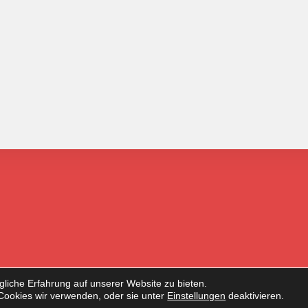
liche Erfahrung auf unserer Website zu bieten.
Cookies wir verwenden, oder sie unter
Einstellungen
deaktivieren.
Copyright 2024 PSV Lübeck-Nord e.V. - OceanWP Theme by Nick (angepasst)