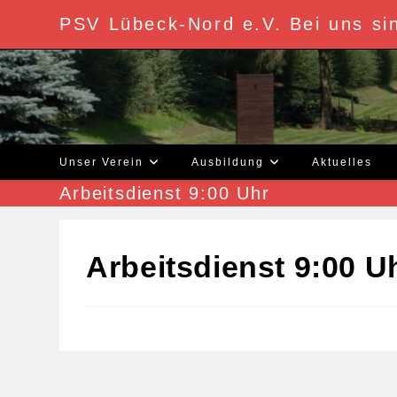
Zum
PSV Lübeck-Nord e.V. Bei uns sin
Inhalt
springen
Unser Verein
Ausbildung
Aktuelles
Arbeitsdienst 9:00 Uhr
Arbeitsdienst 9:00 U